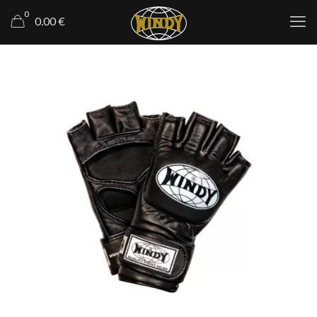
0
0.00 €