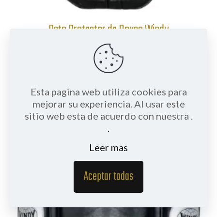
Peto Protector de Boxeo Windy
Valorado
250.00
€
con
5.00
de 5
Esta pagina web utiliza cookies para
mejorar su experiencia. Al usar este
sitio web esta de acuerdo con nuestra .
.
Leer mas
Aceptar todas