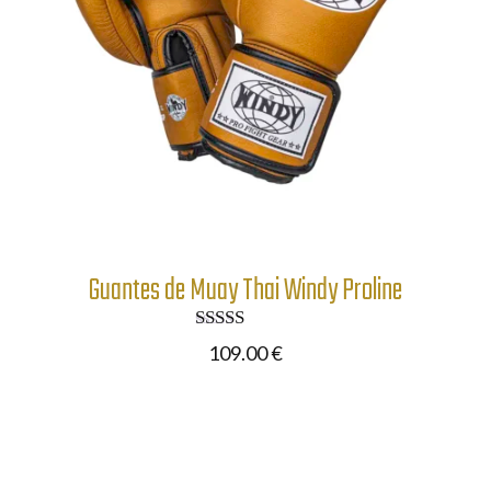
Guantes de Muay Thai Windy Proline
Valorado
109.00
€
con
5.00
de 5