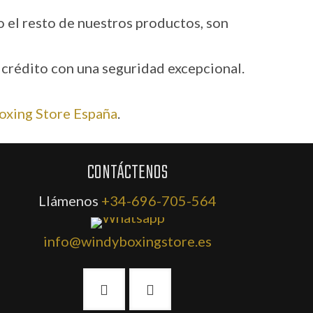
 el resto de nuestros productos, son
 crédito con una seguridad excepcional.
oxing Store España
.
CONTÁCTENOS
Llámenos
+34-696-705-564
info@windyboxingstore.es