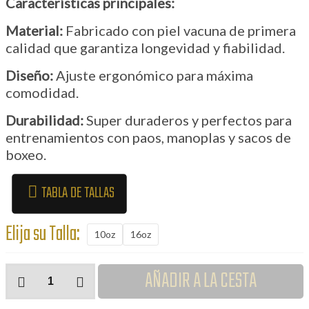
Características principales:
Material:
Fabricado con piel vacuna de primera
calidad que garantiza longevidad y fiabilidad.
Diseño:
Ajuste ergonómico para máxima
comodidad.
Durabilidad:
Super duraderos y perfectos para
entrenamientos con paos, manoplas y sacos de
boxeo.
TABLA DE TALLAS
Elija su Talla:
10oz
16oz
Guantes
AÑADIR A LA CESTA
de
Boxeo