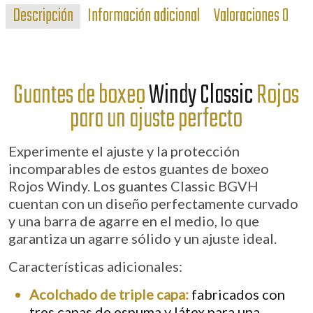
Descripción
Información adicional
Valoraciones
0
Rojos
Windy
cantidad
Guantes de boxeo
Windy Classic
Rojos
para un ajuste perfecto
Experimente el ajuste y la protección
incomparables de estos guantes de boxeo
Rojos Windy. Los guantes Classic BGVH
cuentan con un diseño perfectamente curvado
y una barra de agarre en el medio, lo que
garantiza un agarre sólido y un ajuste ideal.
Características adicionales
:
Acolchado de triple capa:
fabricados con
tres capas de espuma y látex para una