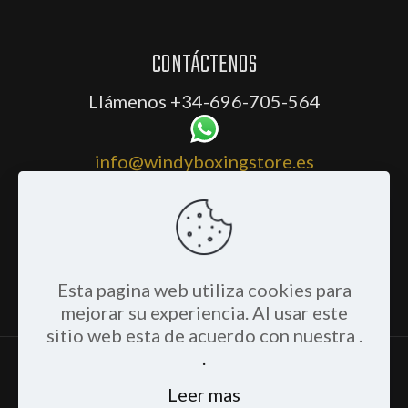
CONTÁCTENOS
Llámenos
+34-696-705-564
info@windyboxingstore.es
Compartir
Esta pagina web utiliza cookies para
mejorar su experiencia. Al usar este
sitio web esta de acuerdo con nuestra .
.
© Copyright 2025 - Windy Boxing Store
Leer mas