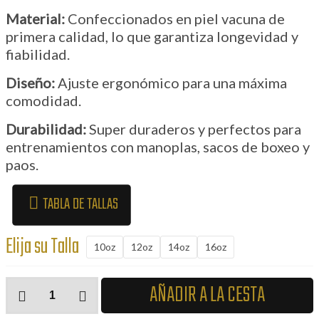
Material:
Confeccionados en piel vacuna de
primera calidad, lo que garantiza longevidad y
fiabilidad.
Diseño:
Ajuste ergonómico para una máxima
comodidad.
Durabilidad:
Super duraderos y perfectos para
entrenamientos con manoplas, sacos de boxeo y
paos.
TABLA DE TALLAS
Elija su Talla
10oz
12oz
14oz
16oz
Guantes
AÑADIR A LA CESTA
de