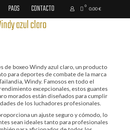
PAOS
CONTACTO
0
0.00 €
indy azul claro
s de boxeo Windy azul claro, un producto
nto para deportes de combate de la marca
 Tailandia, Windy. Famosos en todo el
 rendimiento excepcionales, estos guantes
aro morados están diseñados para cumplir
idades de los luchadores profesionales.
roporciona un ajuste seguro y cómodo, lo
tes sean ideales tanto para profesionales
mbién para aficionados de todos los