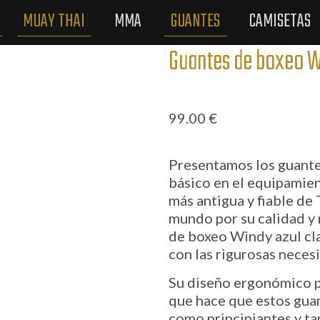
MUAY THAI
MMA
GUANTES
CAMISETAS
Guantes de boxeo W
99.00
€
Presentamos los guante
básico en el equipamie
más antigua y fiable de
mundo por su calidad y
de boxeo Windy azul cl
con las rigurosas neces
Su diseño ergonómico p
que hace que estos guan
como principiantes y ta