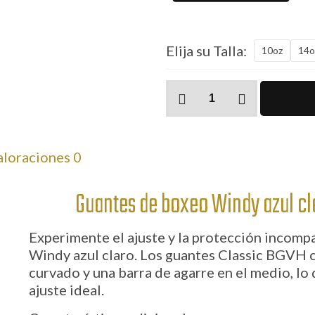
Elija su Talla:
10oz
14o
Guantes
de
boxeo
Windy
aloraciones
0
azul
claro
cantidad
Guantes de boxeo Windy azul cla
Experimente el ajuste y la protección incomp
Windy azul claro. Los guantes Classic BGVH 
curvado y una barra de agarre en el medio, lo 
ajuste ideal.