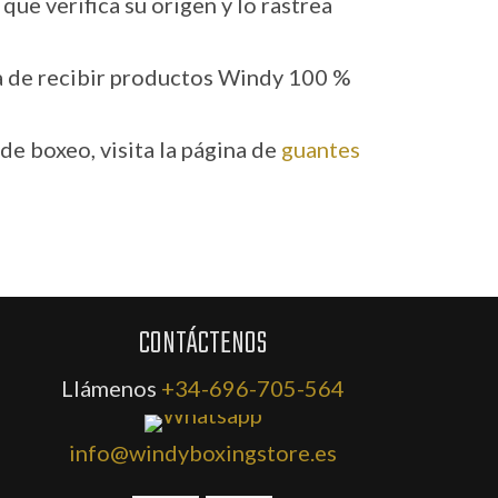
que verifica su origen y lo rastrea
a de recibir productos Windy 100 %
e boxeo, visita la página de
guantes
CONTÁCTENOS
Llámenos
+34-696-705-564
info@windyboxingstore.es