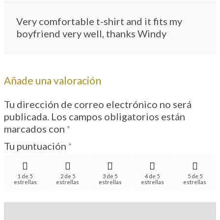
Valorado con
5
de 5
Very comfortable t-shirt and it fits my
boyfriend very well, thanks Windy
Añade una valoración
Tu dirección de correo electrónico no será
publicada.
Los campos obligatorios están
marcados con
*
Tu puntuación
*
1 de 5
2 de 5
3 de 5
4 de 5
5 de 5
estrellas
estrellas
estrellas
estrellas
estrellas