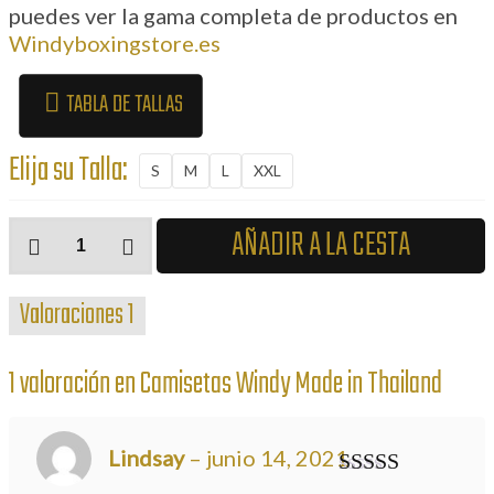
puedes ver la gama completa de productos en
Windyboxingstore.es
TABLA DE TALLAS
Elija su Talla:
S
M
L
XXL
Camisetas
AÑADIR A LA CESTA
Windy
Made
Valoraciones
1
in
Thailand
cantidad
1 valoración en
Camisetas Windy Made in Thailand
Lindsay
–
junio 14, 2021