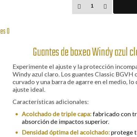
Guantes
de
boxeo
Windy
nes
0
azul
claro
cantidad
Guantes de boxeo Windy azul cla
Experimente el ajuste y la protección incomp
Windy azul claro. Los guantes Classic BGVH 
curvado y una barra de agarre en el medio, lo 
ajuste ideal.
Características adicionales
:
Acolchado de triple capa:
fabricado con tr
absorción de impactos superior.
Densidad óptima del acolchado:
protege t