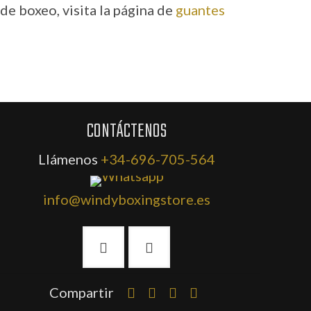
e boxeo, visita la página de
guantes
CONTÁCTENOS
Llámenos
+34-696-705-564
info@windyboxingstore.es
Compartir