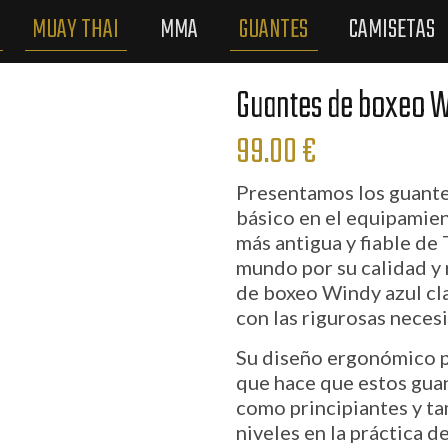
MUAY THAI
MMA
GUANTES
CAMISETAS
Guantes de boxeo W
99.00
€
Presentamos los guante
básico en el equipamie
más antigua y fiable de
mundo por su calidad y
de boxeo Windy azul cl
con las rigurosas neces
Su diseño ergonómico p
que hace que estos guan
como principiantes y ta
niveles en la práctica 