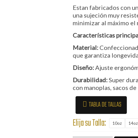
Estan fabricados con un
una sujeción muy resist
minimizar al máximo el 
Características principa
Material:
Confeccionados
que garantiza longevidad
Diseño:
Ajuste ergonóm
Durabilidad:
Super dura
con manoplas, sacos de 
TABLA DE TALLAS
Elija su Talla:
10oz
14oz