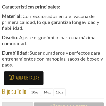
Características principales:
Material:
Confeccionados en piel vacuna de
primera calidad, lo que garantiza longevidad y
fiabilidad.
Diseño:
Ajuste ergonómico para una máxima
comodidad.
Durabilidad:
Super duraderos y perfectos para
entrenamientos con manoplas, sacos de boxeo y
paos.
TABLA DE TALLAS
Elija su Talla
10oz
14oz
16oz
Guantes