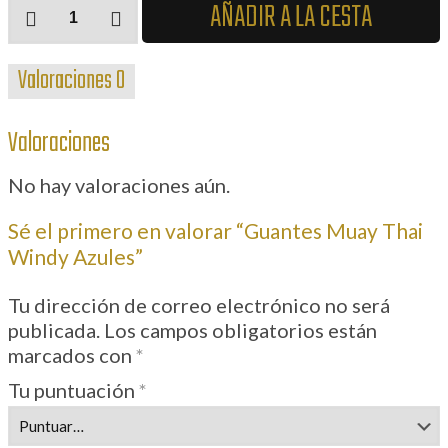
Guantes
AÑADIR A LA CESTA
Muay
Thai
Valoraciones
0
Windy
Azules
cantidad
Valoraciones
No hay valoraciones aún.
Sé el primero en valorar “Guantes Muay Thai
Windy Azules”
Tu dirección de correo electrónico no será
publicada.
Los campos obligatorios están
marcados con
*
Tu puntuación
*